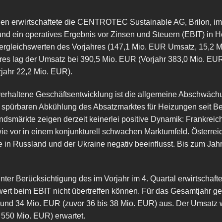
en erwirtschaftete die CENTROTEC Sustainable AG, Brilon, im 
nd ein operatives Ergebnis vor Zinsen und Steuern (EBIT) in 
 Vergleichswerten des Vorjahres (147,1 Mio. EUR Umsatz, 15,2 
es lag der Umsatz bei 390,5 Mio. EUR (Vorjahr 383,0 Mio. EUR
rjahr 22,2 Mio. EUR).
verhaltene Geschäftsentwicklung ist die allgemeine Abschwächu
er spürbaren Abkühlung des Absatzmarktes für Heizungen seit Be
ndsmärkte zeigen derzeit keinerlei positive Dynamik: Frankreich
ie vor in einem konjunkturell schwachen Marktumfeld. Österrei
e in Russland und der Ukraine negativ beeinflusst. Bis zum Jah
nter Berücksichtigung des im Vorjahr im 4. Quartal erwirtschaf
t beim EBIT nicht übertreffen können. Für das Gesamtjah
und 34 Mio. EUR (zuvor 36 bis 38 Mio. EUR) aus. Der Umsatz 
 550 Mio. EUR) erwartet.