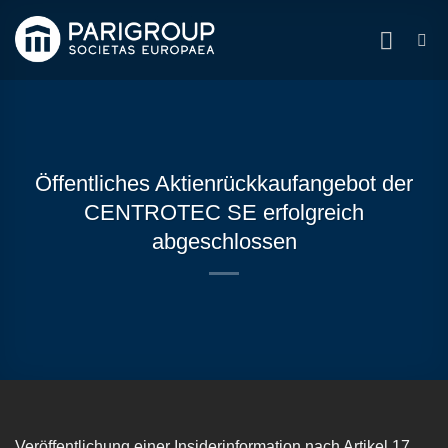
Zum
Inhalt
springen
Öffentliches Aktienrückkaufangebot der
CENTROTEC SE erfolgreich
abgeschlossen
Veröffentlichung einer Insiderinformation nach Artikel 17